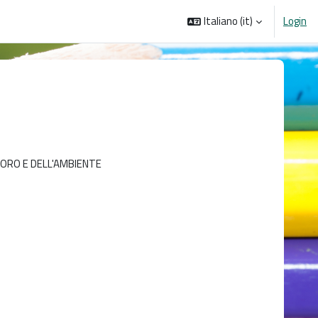
Italiano ‎(it)‎
Login
AVORO E DELL'AMBIENTE