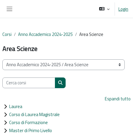
Vai al contenuto principale
Login
Pannello laterale
Corsi
Anno Accademico 2024-2025
Area Scienze
Area Scienze
Categorie di corso
Cerca corsi
Cerca corsi
Espandi tutto
Laurea
Corso di Laurea Magistrale
Corso di Formazione
Master di Primo Livello