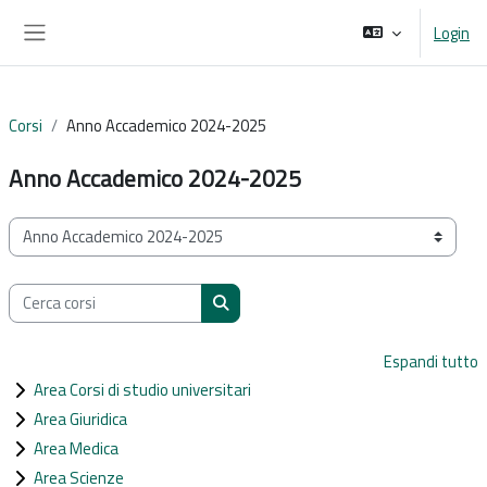
Vai al contenuto principale
Login
Pannello laterale
Corsi
Anno Accademico 2024-2025
Anno Accademico 2024-2025
Categorie di corso
Cerca corsi
Cerca corsi
Espandi tutto
Area Corsi di studio universitari
Area Giuridica
Area Medica
Area Scienze