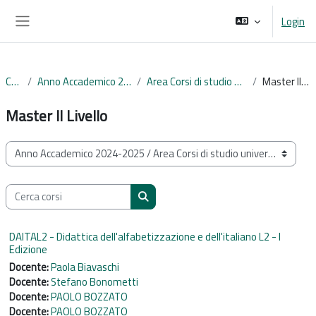
Vai al contenuto principale
Login
Pannello laterale
Corsi
Anno Accademico 2024-2025
Area Corsi di studio universitari
Master II Livello
Master II Livello
Categorie di corso
Cerca corsi
Cerca corsi
DAITAL2 - Didattica dell'alfabetizzazione e dell'italiano L2 - I
Edizione
Docente:
Paola Biavaschi
Docente:
Stefano Bonometti
Docente:
PAOLO BOZZATO
Docente:
PAOLO BOZZATO