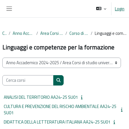
Vai al contenuto principale
Login
Pannello laterale
Corsi
Anno Accademico 2024-2025
Area Corsi di studio universitari
Corso di Laurea Magistrale
Linguaggi e competenze per la formazione
Linguaggi e competenze per la formazione
Categorie di corso
Cerca corsi
Cerca corsi
ANALISI DEL TERRITORIO AA24-25 SU01
CULTURA E PREVENZIONE DEL RISCHIO AMBIENTALE AA24-25
SU01
DIDATTICA DELLA LETTERATURA ITALIANA AA24-25 SU01