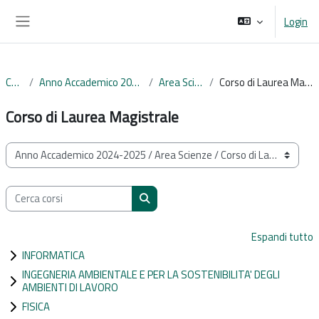
Vai al contenuto principale
Login
Pannello laterale
Corsi
Anno Accademico 2024-2025
Area Scienze
Corso di Laurea Magistrale
Corso di Laurea Magistrale
Categorie di corso
Cerca corsi
Cerca corsi
Espandi tutto
INFORMATICA
INGEGNERIA AMBIENTALE E PER LA SOSTENIBILITA' DEGLI
AMBIENTI DI LAVORO
FISICA