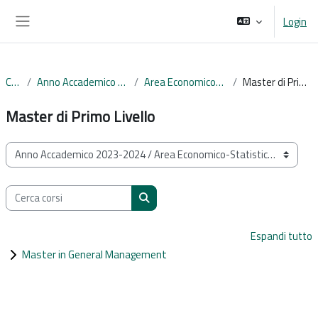
Vai al contenuto principale
Login
Pannello laterale
Corsi
Anno Accademico 2023-2024
Area Economico-Statistica
Master di Primo Livello
Master di Primo Livello
Categorie di corso
Cerca corsi
Cerca corsi
Espandi tutto
Master in General Management