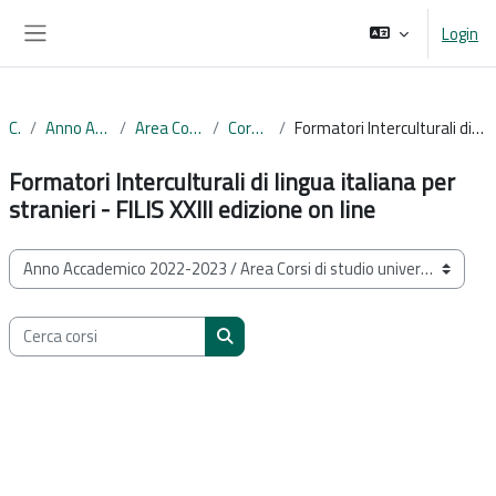
Vai al contenuto principale
Login
Pannello laterale
Corsi
Anno Accademico 2022-2023
Area Corsi di studio universitari
Corso di Formazione
Formatori Interculturali di lingua italiana per stranieri - FILIS XXIII edizione on line
Formatori Interculturali di lingua italiana per
stranieri - FILIS XXIII edizione on line
Categorie di corso
Cerca corsi
Cerca corsi