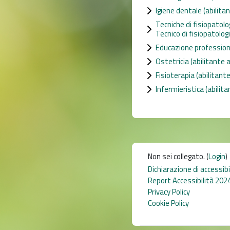
Igiene dentale (abilita
Tecniche di fisiopatolo
Tecnico di fisiopatolog
Educazione professiona
Ostetricia (abilitante 
Fisioterapia (abilitant
Infermieristica (abilit
Non sei collegato. (
Login
)
Dichiarazione di accessib
Report Accessibilità 202
Privacy Policy
Cookie Policy