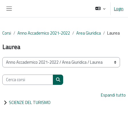
Vai al contenuto principale
Login
Pannello laterale
Corsi
Anno Accademico 2021-2022
Area Giuridica
Laurea
Laurea
Categorie di corso
Cerca corsi
Cerca corsi
Espandi tutto
SCIENZE DEL TURISMO