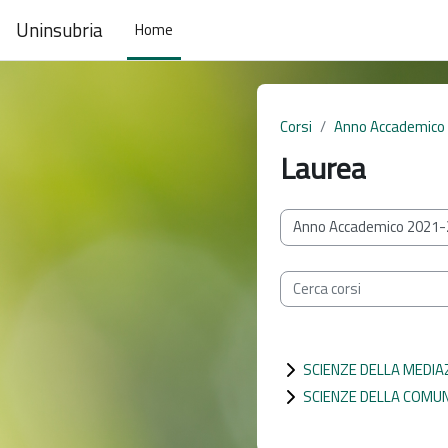
Vai al contenuto principale
Uninsubria
Home
Corsi
Anno Accademico
Laurea
Categorie di corso
Cerca corsi
SCIENZE DELLA MEDIA
SCIENZE DELLA COMU