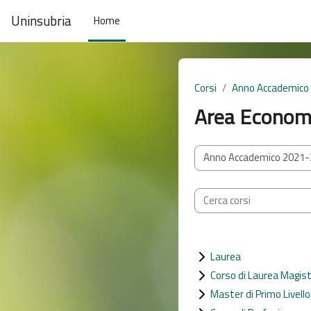
Vai al contenuto principale
Uninsubria
Home
Corsi
Anno Accademico
Area Economi
Categorie di corso
Cerca corsi
Laurea
Corso di Laurea Magist
Master di Primo Livello