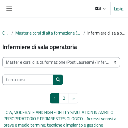
Vai al contenuto principale
Login
Pannello laterale
Corsi
Master e corsi di alta formazione (Post Lauream)
Infermiere di sala operatoria
Infermiere di sala operatoria
Categorie di corso
Cerca corsi
Cerca corsi
Pagina 1
Pagina 2
Pagina successiva
1
2
»
LOW, MODERATE AND HIGH FIDELITY SIMULATION IN AMBITO
PERIOPERATORIO E PERIANESTESIOLOGICO - Accessi venosi a
breve e medio termine: tecniche d’impianto e gestione