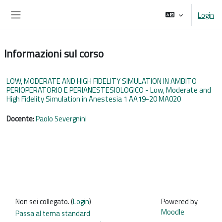
Vai al contenuto principale
Login
Pannello laterale
Informazioni sul corso
LOW, MODERATE AND HIGH FIDELITY SIMULATION IN AMBITO
PERIOPERATORIO E PERIANESTESIOLOGICO - Low, Moderate and
High Fidelity Simulation in Anestesia 1 AA19-20 MA020
Docente:
Paolo Severgnini
Non sei collegato. (
Login
)
Powered by
Moodle
Passa al tema standard