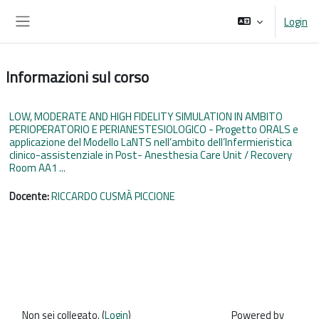
Vai al contenuto principale
Login
Pannello laterale
Informazioni sul corso
LOW, MODERATE AND HIGH FIDELITY SIMULATION IN AMBITO
PERIOPERATORIO E PERIANESTESIOLOGICO - Progetto ORALS e
applicazione del Modello LaNTS nell’ambito dell’Infermieristica
clinico-assistenziale in Post- Anesthesia Care Unit / Recovery
Room AA1 ...
Docente:
RICCARDO CUSMÀ PICCIONE
Non sei collegato. (
Login
)
Powered by