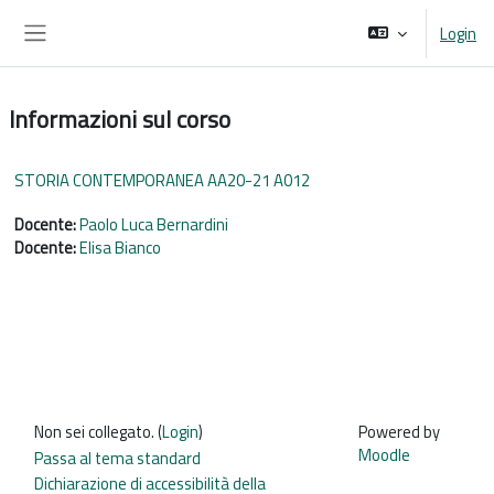
Vai al contenuto principale
Login
Pannello laterale
Informazioni sul corso
STORIA CONTEMPORANEA AA20-21 A012
Docente:
Paolo Luca Bernardini
Docente:
Elisa Bianco
Non sei collegato. (
Login
)
Powered by
Moodle
Passa al tema standard
Dichiarazione di accessibilità della