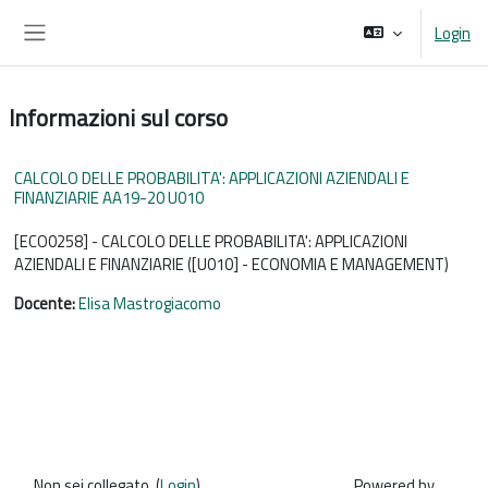
Vai al contenuto principale
Login
Pannello laterale
Informazioni sul corso
CALCOLO DELLE PROBABILITA': APPLICAZIONI AZIENDALI E
FINANZIARIE AA19-20 U010
[ECO0258] - CALCOLO DELLE PROBABILITA': APPLICAZIONI
AZIENDALI E FINANZIARIE ([U010] - ECONOMIA E MANAGEMENT)
Docente:
Elisa Mastrogiacomo
Non sei collegato. (
Login
)
Powered by