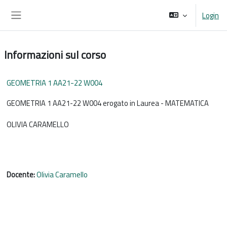
Vai al contenuto principale
Login
Pannello laterale
Informazioni sul corso
GEOMETRIA 1 AA21-22 W004
GEOMETRIA 1 AA21-22 W004 erogato in Laurea - MATEMATICA
OLIVIA CARAMELLO
Docente:
Olivia Caramello