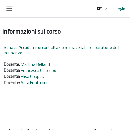
Vai al contenuto principale
Login
Pannello laterale
Informazioni sul corso
Senato Accademico: consultazione materiale preparatorio delle
adunanze
Docente:
Martina Bellandi
Docente:
Francesca Colombo
Docente:
Elisa Coppes
Docente:
Sara Fontanini