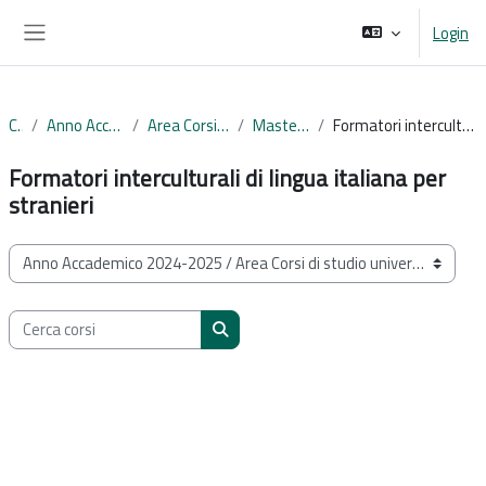
Vai al contenuto principale
Login
Pannello laterale
Corsi
Anno Accademico 2024-2025
Area Corsi di studio universitari
Master di Primo Livello
Formatori interculturali di lingua italiana per stranieri
Formatori interculturali di lingua italiana per
stranieri
Categorie di corso
Cerca corsi
Cerca corsi