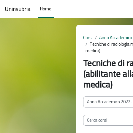
Vai al contenuto principale
Uninsubria
Home
Corsi
Anno Accademico
Tecniche di radiologia 
medica)
Tecniche di r
(abilitante al
medica)
Categorie di corso
Cerca corsi