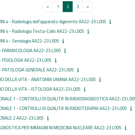
Pagina precedente
Pagina 1
Pagina 2
Pagina 3
Pagina successiva
«
1
2
3
»
 4 - Radiologia dell'apparato digerente AA22-23 L005
I 4 - Radiologia Testa-Collo AA22-23 L005
I 4 - Senologia AA22-23 L005
- FARMACOLOGIA AA22-23 L005
 FISIOLOGIA AA22-23 L005
- PATOLOGIA GENERALE AA22-23 L005
I DELLA VITA - ANATOMIA UMANA AA22-23 L005
I DELLA VITA - ISTOLOGIA AA22-23 L005
ALE 1 - CONTROLLI DI QUALITA' IN RADIODIAGNOSTICA AA22-23 L00
ALE 1 - CONTROLLI DI QUALITA' IN RADIOTERAPIA AA22-23 L005
NALE 2 AA22-23 L005
AGNOSTICA PER IMMAGINI IN MEDICINA NUCLEARE AA22-23 L005