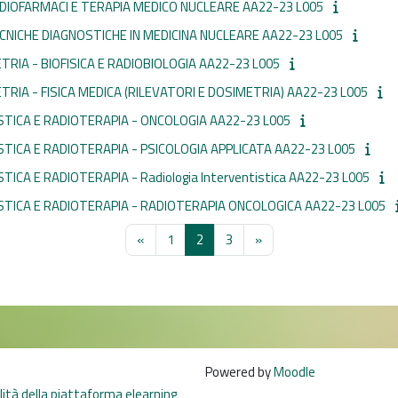
ADIOFARMACI E TERAPIA MEDICO NUCLEARE AA22-23 L005
CNICHE DIAGNOSTICHE IN MEDICINA NUCLEARE AA22-23 L005
TRIA - BIOFISICA E RADIOBIOLOGIA AA22-23 L005
TRIA - FISICA MEDICA (RILEVATORI E DOSIMETRIA) AA22-23 L005
STICA E RADIOTERAPIA - ONCOLOGIA AA22-23 L005
TICA E RADIOTERAPIA - PSICOLOGIA APPLICATA AA22-23 L005
ICA E RADIOTERAPIA - Radiologia Interventistica AA22-23 L005
STICA E RADIOTERAPIA - RADIOTERAPIA ONCOLOGICA AA22-23 L005
Pagina precedente
Pagina 1
Pagina 2
Pagina 3
Pagina successiva
«
1
2
3
»
Powered by
Moodle
ilità della piattaforma elearning