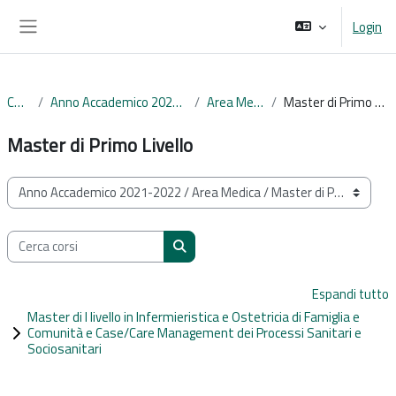
Vai al contenuto principale
Login
Pannello laterale
Corsi
Anno Accademico 2021-2022
Area Medica
Master di Primo Livello
Master di Primo Livello
Categorie di corso
Cerca corsi
Cerca corsi
Espandi tutto
Master di I livello in Infermieristica e Ostetricia di Famiglia e
Comunità e Case/Care Management dei Processi Sanitari e
Sociosanitari