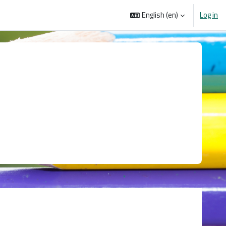
English ‎(en)‎
Log in