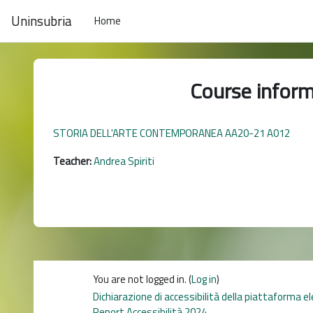
Skip to main content
Uninsubria
Home
Course inform
STORIA DELL'ARTE CONTEMPORANEA AA20-21 A012
Teacher:
Andrea Spiriti
You are not logged in. (
Log in
)
Dichiarazione di accessibilità della piattaforma e
Report Accessibilità 2024