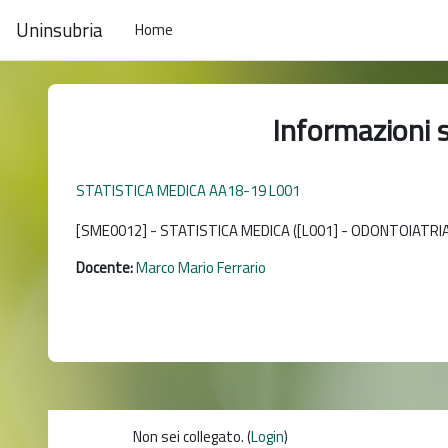
Vai al contenuto principale
Uninsubria
Home
Informazioni 
STATISTICA MEDICA AA18-19 L001
[SME0012] - STATISTICA MEDICA ([L001] - ODONTOIATRI
Docente:
Marco Mario Ferrario
Non sei collegato. (
Login
)