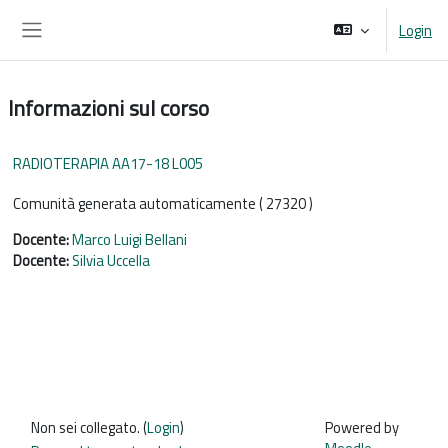
Vai al contenuto principale
Login
Pannello laterale
Informazioni sul corso
RADIOTERAPIA AA17-18 L005
Comunità generata automaticamente ( 27320 )
Docente:
Marco Luigi Bellani
Docente:
Silvia Uccella
Non sei collegato. (
Login
)
Powered by