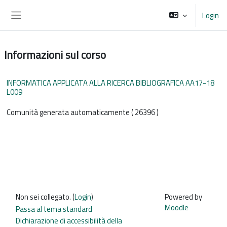
Vai al contenuto principale
Login
Pannello laterale
Informazioni sul corso
INFORMATICA APPLICATA ALLA RICERCA BIBLIOGRAFICA AA17-18
L009
Comunità generata automaticamente ( 26396 )
Non sei collegato. (
Login
)
Powered by
Moodle
Passa al tema standard
Dichiarazione di accessibilità della