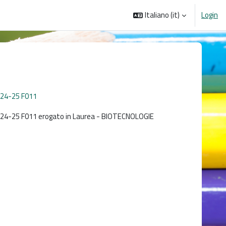
Italiano ‎(it)‎
Login
A24-25 F011
4-25 F011 erogato in Laurea - BIOTECNOLOGIE