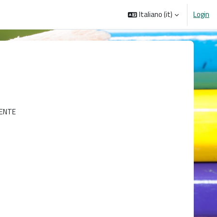
Italiano ‎(it)‎
Login
IENTE