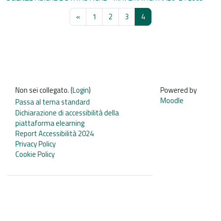
Pagina precedente
Pagina 1
Pagina 2
Pagina 3
Pagina 4
«
1
2
3
4
Non sei collegato. (
Login
)
Powered by
Moodle
Passa al tema standard
Dichiarazione di accessibilità della
piattaforma elearning
Report Accessibilità 2024
Privacy Policy
Cookie Policy