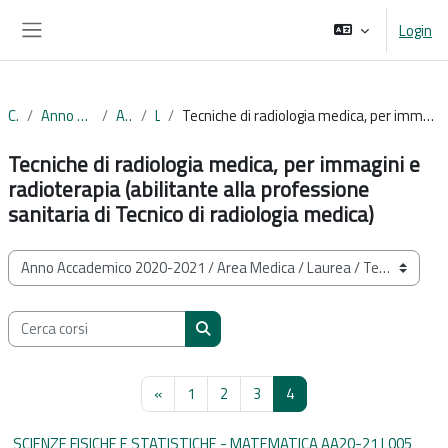
Vai al contenuto principale
Login
Pannello laterale
Corsi
Anno Accademico 2020-2021
Area Medica
Laurea
Tecniche di radiologia medica, per immagini e radioterapia (abilitante alla professione sanitaria di Tecnico di radiologia medica)
Tecniche di radiologia medica, per immagini e
radioterapia (abilitante alla professione
sanitaria di Tecnico di radiologia medica)
Categorie di corso
Cerca corsi
Cerca corsi
Pagina precedente
Pagina 1
Pagina 2
Pagina 3
Pagina 4
«
1
2
3
4
SCIENZE FISICHE E STATISTICHE - MATEMATICA AA20-21 L005