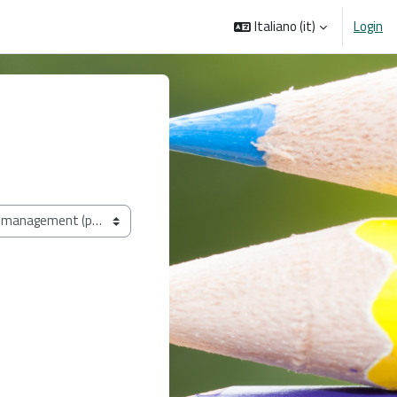
Italiano ‎(it)‎
Login