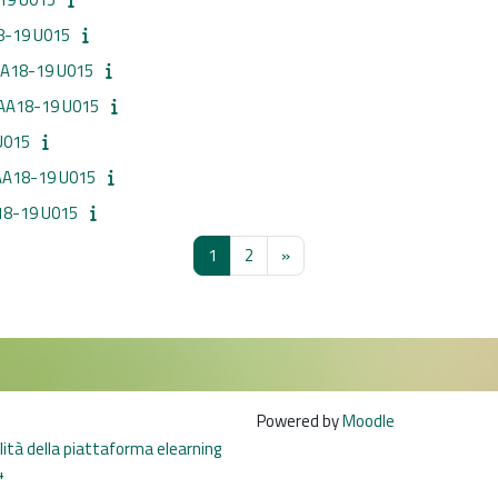
8-19 U015
A18-19 U015
 AA18-19 U015
U015
AA18-19 U015
18-19 U015
Pagina 1
Pagina 2
Pagina successiva
1
2
»
Powered by
Moodle
ilità della piattaforma elearning
4