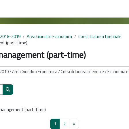
 2018-2019
Area Giuridico Economica
Corsi di laurea triennale
nt (part-time)
management (part-time)
Cerca corsi
management (part-time)
Pagina 1
Pagina 2
Pagina successiva
1
2
»