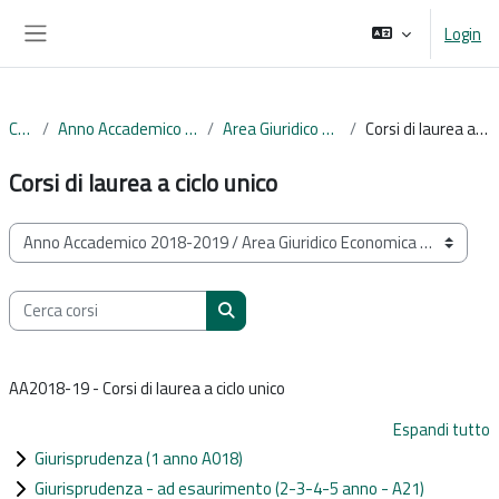
Vai al contenuto principale
Login
Pannello laterale
Corsi
Anno Accademico 2018-2019
Area Giuridico Economica
Corsi di laurea a ciclo unico
Corsi di laurea a ciclo unico
Categorie di corso
Cerca corsi
Cerca corsi
AA2018-19 - Corsi di laurea a ciclo unico
Espandi tutto
Giurisprudenza (1 anno A018)
Giurisprudenza - ad esaurimento (2-3-4-5 anno - A21)