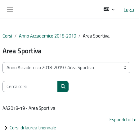
Vai al contenuto principale
Login
Pannello laterale
Corsi
Anno Accademico 2018-2019
Area Sportiva
Area Sportiva
Categorie di corso
Cerca corsi
Cerca corsi
AA2018-19 - Area Sportiva
Espandi tutto
Corsi di laurea triennale