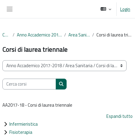
Vai al contenuto principale
Login
Pannello laterale
Corsi
Anno Accademico 2017-2018
Area Sanitaria
Corsi di laurea triennale
Corsi di laurea triennale
Categorie di corso
Cerca corsi
Cerca corsi
AA2017-18 - Corsi di laurea triennale
Espandi tutto
Infermieristica
Fisioterapia